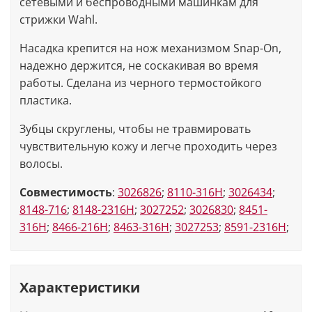
сетевыми и беспроводными машинкам для
стрижки Wahl.
Насадка крепится на нож механизмом Snap-On,
надежно держится, не соскакивая во время
работы. Сделана из черного термостойкого
пластика.
Зубцы скруглены, чтобы не травмировать
чувствительную кожу и легче проходить через
волосы.
Совместимость
:
3026826
;
8110-316H
;
3026434
;
8148-716
;
8148-2316H
;
3027252
;
3026830
;
8451-
316H
;
8466-216H
;
8463-316H
;
3027253
;
8591-2316H
;
Характеристики