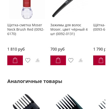
Щетка-сметка Moser
Зажимы для волос
Щётка-см
Neck Brush Red (0092-
Moser, цвет чёрный 4
(0093-609
6170)
шт (0092-0131)
1 810 руб
700 руб
1 790 ру
Аналогичные товары