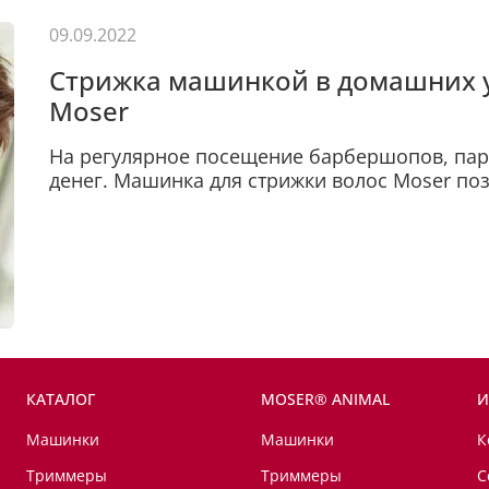
09.09.2022
Cтрижка машинкой в домашних 
Moser
На регулярное посещение барбершопов, пар
денег. Машинка для стрижки волос Moser поз
КАТАЛОГ
MOSER® ANIMAL
И
Машинки
Машинки
К
Триммеры
Триммеры
С