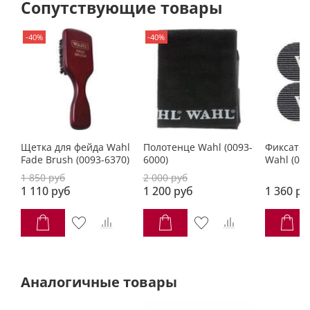
Сопутствующие товары
-40%
-40%
Щетка для фейда Wahl
Полотенце Wahl (0093-
Фиксатор
Fade Brush (0093-6370)
6000)
Wahl (009
1 850 руб
2 000 руб
1 110 руб
1 200 руб
1 360 ру
Аналогичные товары