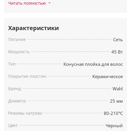
мягкие, естественные завитки без изломов.
Читать полностью
Быстрый разогрев сокращает время подготовки,
а прочный корпус и эргономичная рукоятка
делают прибор удобным в ежедневной работе.
Характеристики
Питание
Сеть
Мощность
45 Вт
Тип
Конусная плойка для волос
Покрытие пластин
Керамическое
Бренд
Wahl
Диаметр
25 мм
Режимы нагрева
80-210°C
Цвет
Черный