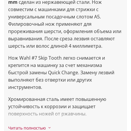
mm
сделан из нержавеющей стали. Нож
совместим с машинками для стрижки с
универсальным посадочным слотом А5.
Филировочный нож применяют для
прореживания шерсти, оформления объема или
выравнивания. После среза лезвия оставляют
шерсть или волос длиной 4 миллиметра.
Нож Wahl #7 Skip Tooth легко снимается и
крепится на машинку за счет механизма
быстрой замены Quick Change. Замену лезвий
выполняют без отвертки или других
инструментов.
Хромированная сталь имеет повышенную
устойчивость к коррозии и защищает
поверхность ножей от ржавчины.
Совместимость:
1247-0477;
1247-0479;
1250-
Читать полностью