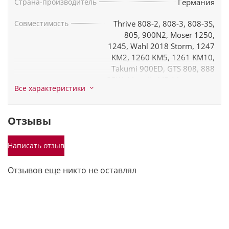
Страна-производитель
Германия
Совместимость
Thrive 808-2, 808-3, 808-3S,
805, 900N2, Moser 1250,
1245, Wahl 2018 Storm, 1247
KM2, 1260 KM5, 1261 KM10,
Takumi 900ED, GTS 808, 888
35W, Monella MF-1A и другие
Все характеристики
модели машинок с гнездом
А5
Отзывы
Цвет
Серебристый
Написать отзыв
Отзывов еще никто не оставлял