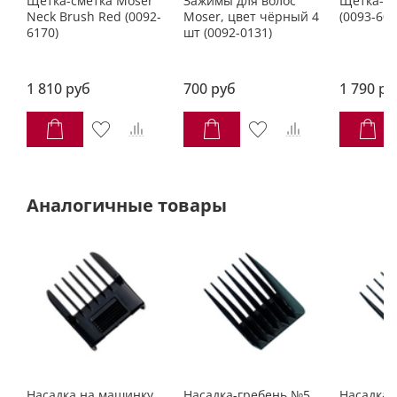
Щетка-сметка Moser
Зажимы для волос
Щётка-см
Neck Brush Red (0092-
Moser, цвет чёрный 4
(0093-609
6170)
шт (0092-0131)
1 810 руб
700 руб
1 790 ру
Аналогичные товары
Насадка на машинку
Насадка-гребень №5
Насадка-