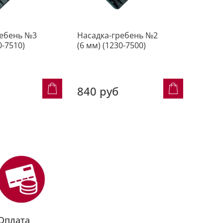
ребень №3
Насадка-гребень №2
Униве
0-7510)
(6 мм) (1230-7500)
насадк
18мм (
840 руб
1 38
Оплата