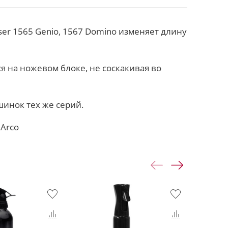
er 1565 Genio, 1567 Domino изменяет длину
я на ножевом блоке, не соскакивая во
инок тех же серий.
 Arco
-40%