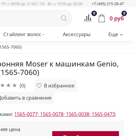
 Пт: с 09:00 до 21:00 / Сб - Вс: с 10:00 до 20:00
+7 (495) 215-28-47
0
0
0 руб
Стайлинг волос
Аксессуары
Еще
1565-7060)
ронняя Moser к машинкам Genio,
(1565-7060)
(0)
В избранное
Добавить в сравнение
нками:
1565-0077;
1565-0078;
1565-0038;
1565-0473;
няя цена