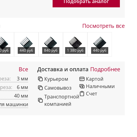
Подобрать аналог
ы
Посмотреть все
0 руб
440 руб
840 руб
1 380 руб
440 руб
Все
Доставка и оплата
Подробнее
еза:
3 мм
Курьером
Картой
Наличными
реза:
6 мм
Самовывоз
Счет
40 мм
Транспортной
компанией
для машинки