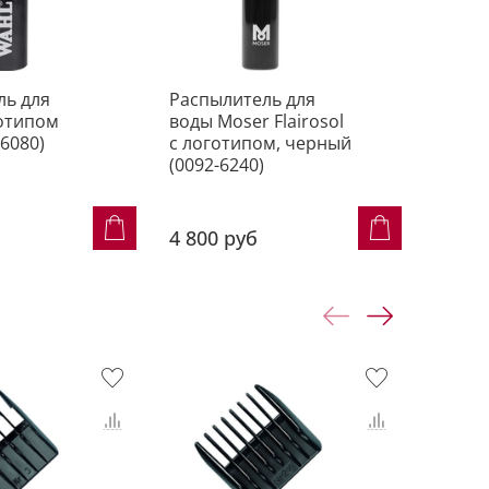
ль для
Распылитель для
Щетка
готипом
воды Moser Flairosol
Wahl 
-6080)
с логотипом, черный
(0093-
(0092-6240)
1 850
4 800 руб
1 110