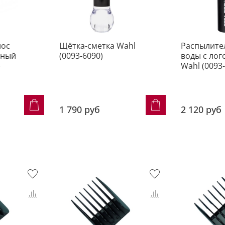
лос
Щётка-сметка Wahl
Распылите
рный
(0093-6090)
воды с ло
)
Wahl (0093
1 790 руб
2 120 руб