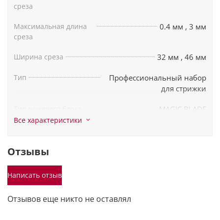
среза
Максимальная длина
0.4 мм
,
3 мм
среза
Ширина среза
32 мм
,
46 мм
Тип
Профессиональный набор
для стрижки
Тип ножевого блока
MAGIC BLADE
Все характеристики
Бренд
Ermila
Отзывы
Время зарядки
Машинка - 60 мин, Триммер
- 16 ч
Написать отзыв
Индикатор зарядки
есть
Отзывов еще никто не оставлял
Материал лезвий
Нержавеющая сталь