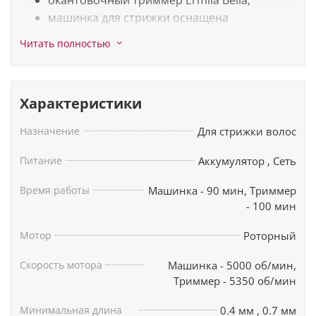
машинка для стрижки оснащена
регулируемым ножом (0,7-3 мм) и шестью
Читать полностью
насадками 3, 6, 9, 12, 18 и 25 мм;
триммер - ножом 0,4 мм и регулируемой
насадкой (3-6 мм);
Характеристики
сумка для хранения;
два сетевой адаптера;
Назначение
Для стрижки волос
две базы для зарядки;
щёточка для чистки;
Питание
Аккумулятор
,
Сеть
масло.
Время работы
Машинка - 90 мин, Триммер
- 100 мин
Мотор
Роторный
Скорость мотора
Машинка - 5000 об/мин,
Триммер - 5350 об/мин
Минимальная длина
0.4 мм
,
0.7 мм