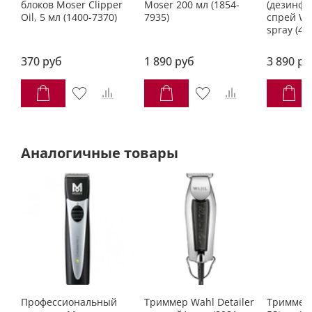
блоков Moser Clipper
Moser 200 мл (1854-
(дезинф
Размеры
178 x 46 x 50 мм
Oil, 5 мл (1400-7370)
7935)
спрей Wa
spray (40
370 руб
1 890 руб
3 890 ру
Аналогичные товары
Профессиональный
Триммер Wahl Detailer
Триммер 