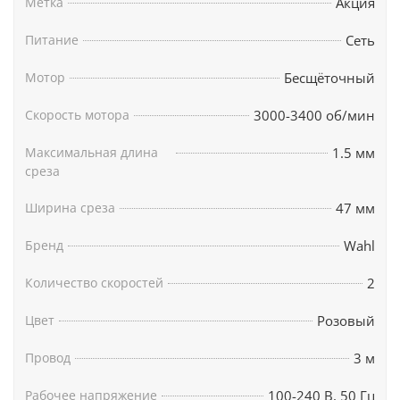
Метка
Акция
Быстросменный ножевой блок системы A5 из
легированной стали (с высотой среза 1,5 мм и
Питание
Сеть
шириной 47 мм) легко снимается и
устанавливается благодаря технологии
Мотор
Бесщёточный
Lockguard System, что делает уход за
Скорость мотора
3000-3400 об/мин
инструментом простым и безопасным.
Максимальная длина
1.5 мм
Комплектация: Машинка для стрижки Wahl KM2+,
среза
масло для смазки ножа, щёточка для чистки.
Ширина среза
47 мм
Бренд
Wahl
Количество скоростей
2
Цвет
Розовый
Провод
3 м
Рабочее напряжение
100-240 В, 50 Гц