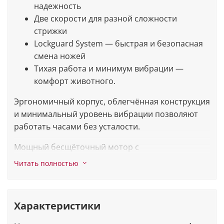
надежность
Две скорости для разной сложности
стрижки
Lockguard System — быстрая и безопасная
смена ножей
Тихая работа и минимум вибрации —
комфорт животного.
Эргономичный корпус, облегчённая конструкция
и минимальный уровень вибрации позволяют
работать часами без усталости.
Мощный бесщёточный мотор с
интеллектуальной системой управления
Читать полностью
автоматически регулирует скорость и силу среза
(скорость 3000-3400 об.мин), обеспечивая
стабильный результат даже на густой и жёсткой
Характеристики
шерсти.