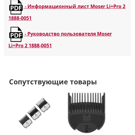
-
Информационный лист Moser Li+Pro 2
Количество скоростей
3
1888-0051
Страна-производитель
Германия
-
Руководство пользователя Moser
Цвет
Каштан
Li+Pro 2 1888-0051
Провод
3 м
Рабочее напряжение
100-240 В, 50-60 Гц
Особенности мотора
Шумоподавление
Сопутствующие товары
Размеры
180 x 47 x 42 мм