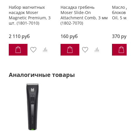
Набор магнитных
Насадка гребень
Масло дл
насадок Moser
Moser Slide-On
блоков M
Magnetic Premium, 3
Attachment Comb, 3 мм
Oil, 5 мл
шт. (1801-7010)
(1802-7070)
2 110 руб
160 руб
370 руб
Аналогичные товары