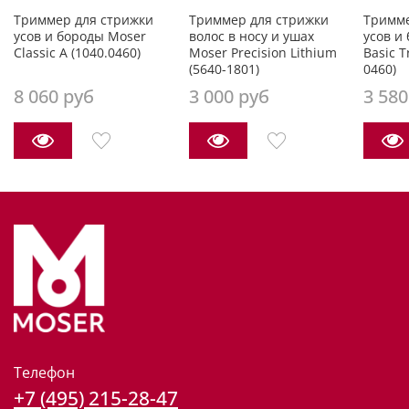
Триммер для стрижки
Триммер для стрижки
Тримме
усов и бороды Moser
волос в носу и ушах
усов и
Classic A (1040.0460)
Moser Precision Lithium
Basic T
(5640-1801)
0460)
8 060 руб
3 000 руб
3 580
Телефон
+7 (495) 215-28-47