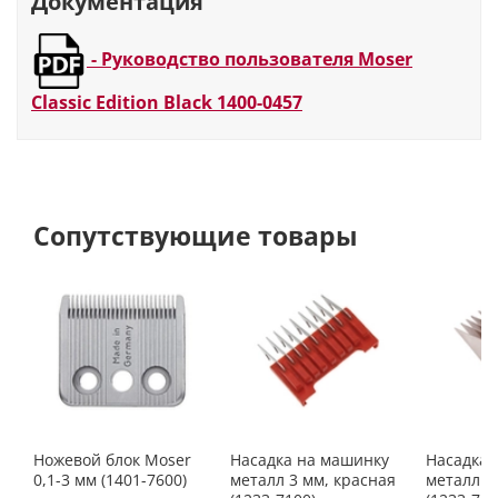
Документация
В комплекте
• 1 регулируемая насадка 4-
18 мм • 1 насадка 4,5 мм •
-
Руководство пользователя Moser
масло • щеточка
Classic Edition Black 1400-0457
Рабочее напряжение
220-240 В, 50-60 Гц
Размеры
175 x 69 x 50 мм
Сопутствующие товары
Ножевой блок Moser
Насадка на машинку
Насадка 
0,1-3 мм (1401-7600)
металл 3 мм, красная
металл 2