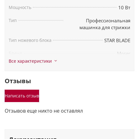
Мощность
10 Вт
Комплектация
Тип
Профессиональная
насадка от 4 до 18 мм
машинка для стрижки
насадку на 4,5 мм
щетка для чистки лезвий
Тип ножевого блока
STAR BLADE
масло для ухода
Бренд
Moser
Все характеристики
Материал лезвий
Нержавеющая сталь
Материал корпуса
Пластик
Отзывы
Количество скоростей
1
Написать отзыв
Страна-производитель
Германия
Отзывов еще никто не оставлял
Цвет
Черный
Провод
2 м