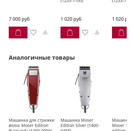
(1233-7100)
(1233-717
7 000 руб
1 020 руб
1 020 ру
Аналогичные товары
Машинка для стрижки
Машинка Moser
Машинка
волос Moser Edition
Edition Silver (1400-
Moser 140
Burgundy (1400-0050)
0458)
edition (